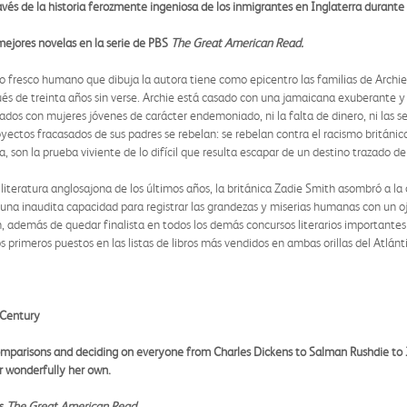
ravés de la historia ferozmente ingeniosa de los inmigrantes en Inglaterra durant
ejores novelas en la serie de PBS
The Great American Read.
so fresco humano que dibuja la autora tiene como epicentro las familias de Archi
 de treinta años sin verse. Archie está casado con una jamaicana exuberante y 
dos con mujeres jóvenes de carácter endemoniado, ni la falta de dinero, ni las se
royectos fracasados de sus padres se rebelan: se rebelan contra el racismo británico
era, son la prueba viviente de lo difícil que resulta escapar de un destino trazado 
iteratura anglosajona de los últimos años, la británica Zadie Smith asombró a la c
 una inaudita capacidad para registrar las grandezas y miserias humanas con un o
, además de quedar finalista en todos los demás concursos literarios importante
s primeros puestos en las listas de libros más vendidos en ambas orillas del Atlánt
 Century
comparisons and deciding on everyone from Charles Dickens to Salman Rushdie to J
er wonderfully her own.
’s
The Great American Read