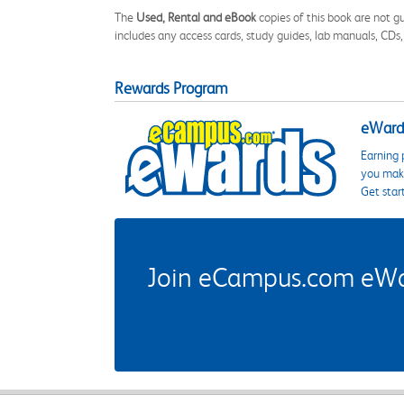
The
Used, Rental and eBook
copies of this book are not gu
includes any access cards, study guides, lab manuals, CDs,
Rewards Program
eWards
Earning 
you make
Get star
Join eCampus.com eWard