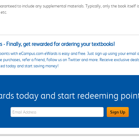
aranteed to include any supplemental materials. Typically, only the book itself is in
 etc.
 - Finally, get rewarded for ordering your textbooks!
points with eCampus.com eWards is easy and free. Just sign up using your email a
 purchases, refer a friend, follow us on Twitter and more. Receive exclusive deal
ted today and start saving money!
s today and start redeeming points
eWards Sign Up Email Address Field
Sign Up