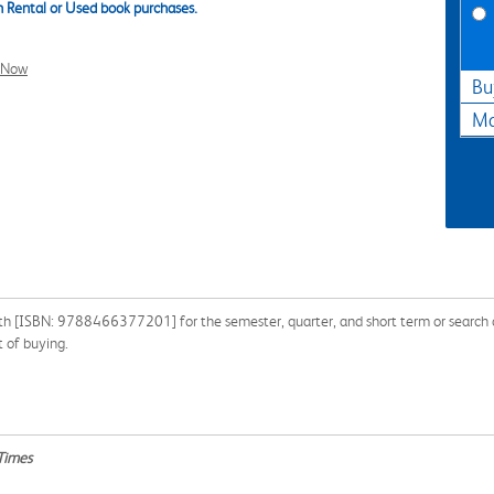
 Rental or Used book purchases.
l Now
Bu
Ma
th [ISBN: 9788466377201] for the semester, quarter, and short term or search ou
 of buying.
Times