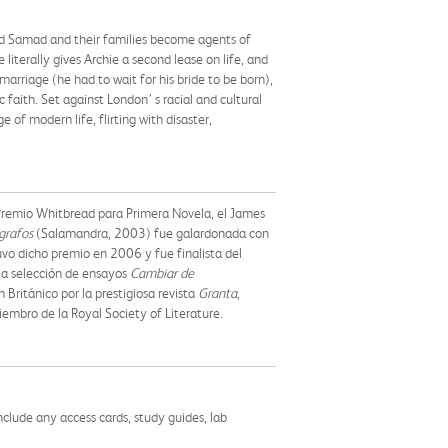
 and Samad and their families become agents of
literally gives Archie a second lease on life, and
arriage (he had to wait for his bride to be born),
 faith. Set against London’ s racial and cultural
 of modern life, flirting with disaster,
remio Whitbread para Primera Novela, el James
grafos
(Salamandra, 2003) fue galardonada con
o dicho premio en 2006 y fue finalista del
la selección de ensayos
Cambiar de
ritánico por la prestigiosa revista
Granta
,
iembro de la Royal Society of Literature.
nclude any access cards, study guides, lab