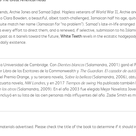
 friends, Archie Jones and Samad Iqbal. Hapless veterans of World War II, Archie
 Clara Bowden, a beautiful, albeit tooth-challenged, Jamaican half his age, quite 
quite match her name (Jamaican for “no problem”). Samad’s late-in-life arranged m
very effort to direct them, and a renewed, if selective, submission to his Islamic
past as it barrels toward the future,
White Teeth
revels in the ecstatic hodgepodge
aily existence.
 la Universidad de Cambridge. Con
Dientes blancos
(Salamandra, 2001) ganó el P
er Libro de los Escritores de la Commonwealth y
The Guardian
.
El cazador de autó
 del Premio Orange, y su tercera novela,
Sobre la belleza
(Salamandra, 2006), obtuv
cuarta novela,
NW Londres
, y en 2017
Tiempos de swing
. Ha publicado también 
e los otros
(Salamandra, 2009). En el año 2003 fue elegida Mejor Novelista Joven B
incluyó en su lista de las cien personas más influyentes del año. Zadie Smith es m
aterials advertised. Please check the title of the book to determine if it should i