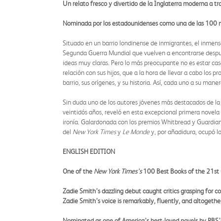
Un relato fresco y divertido de la Inglaterra moderna a t
Nominada por los estadounidenses como una de las 100 m
Situado en un barrio londinense de inmigrantes, el inmen
Segunda Guerra Mundial que vuelven a encontrarse después
ideas muy claras. Pero lo más preocupante no es estar casa
relación con sus hijos, que a la hora de llevar a cabo los p
barrio, sus orígenes, y su historia. Así, cada uno a su man
Sin duda uno de los autores jóvenes más destacados de la l
veintidós años, reveló en esta excepcional primera novela
ironía. Galardonada con los premios Whitbread y Guardian
del
New York Times
y
Le Monde
y, por añadidura, ocupó lo
ENGLISH EDITION
One of the
New York Times's
100 Best Books of the 21st
Zadie Smith’s dazzling debut caught critics grasping for 
Zadie Smith’s voice is remarkably, fluently, and altogeth
Nominated as one of America’s best-loved novels by PBS