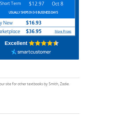
Short Term
$12.97
Oct 8
USUALLY SHIPS IN 3-5 BUSINESS DAYS
$16.93
y New
$36.95
rketplace
More Prices
Excellent
r site for other textbooks by Smith, Zadie.