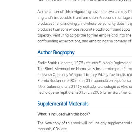
At the center of this invigorating novel are two unlikely
England’s irrevocable transformation. A second marriage to
produces Irie, a knowing child whose personality doesn’t 
produces twin sons whose separate paths confound Iqbal’s e
tapestry, venturing across the former empire and into the 
confounding expectations, and embracing the comedy of d
Author Biography
Zadie Smith
(Londres, 1975) estudió Filología Inglesa en
Tait Black Memorial de Narrativa, y los premios para Prim
el Jewish Quarterly Wingate Literary Prize y fue finalista
Premio Booker en 2005. En 2013 apareció en español su 
idea
(Salamandra, 2011) y editado la antología
El libro d
hecho que se repitió en 2013. En 2006 la revista
Time
la 
Supplemental Materials
What is included with this book?
The
New
copy of this book will include any supplemental m
manuals, CDs, etc.