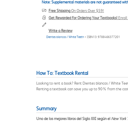
Note: Supplemental materials are not guaranteed with
Free Shipping
On Orders Over $59!
Get Rewarded for Ordering Your Textbooks!
Enrol
Write a Review
Dientes blancos / White Teeth
> ISBN13: 9788466377201
How To: Textbook Rental
Looking to rent a book? Rent Dientes blancos / White Tee
Renting a textbook can save you up to 90% from the cost
Summary
Uno de los mejores libros del Siglo XXI según el
New York 