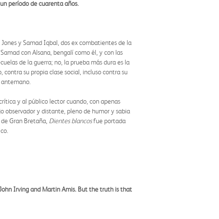
e un período de cuarenta años.
e Jones y Samad Iqbal, dos ex combatientes de la
Samad con Alsana, bengalí como él, y con las
cuelas de la guerra; no, la prueba más dura es la
, contra su propia clase social, incluso contra su
de antemano.
rítica y al público lector cuando, con apenas
jo observador y distante, pleno de humor y sabia
s de Gran Bretaña,
Dientes blancos
fue portada
ico.
ohn Irving and Martin Amis. But the truth is that