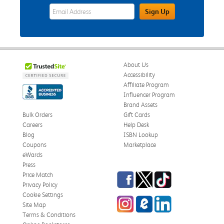
eWards Sign Up Email Address Field
Sign Up
About Us
Accessibility
Affiliate Program
Influencer Program
Brand Assets
Bulk Orders
Gift Cards
Careers
Help Desk
Blog
ISBN Lookup
Coupons
Marketplace
eWards
Press
Facebook
Twitter
TikTok
Price Match
Privacy Policy
Cookie Settings
Instagram
eCampus Blog
LinkedIn
Site Map
Terms & Conditions