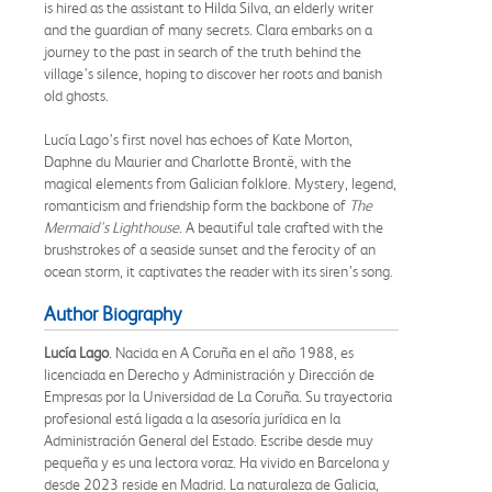
is hired as the assistant to Hilda Silva, an elderly writer
and the guardian of many secrets. Clara embarks on a
journey to the past in search of the truth behind the
village’s silence, hoping to discover her roots and banish
old ghosts.
Lucía Lago’s first novel has echoes of Kate Morton,
Daphne du Maurier and Charlotte Brontë, with the
magical elements from Galician folklore. Mystery, legend,
romanticism and friendship form the backbone of
The
Mermaid's Lighthouse
. A beautiful tale crafted with the
brushstrokes of a seaside sunset and the ferocity of an
ocean storm, it captivates the reader with its siren’s song.
Author Biography
Lucía Lago
. Nacida en A Coruña en el año 1988, es
licenciada en Derecho y Administración y Dirección de
Empresas por la Universidad de La Coruña. Su trayectoria
profesional está ligada a la asesoría jurídica en la
Administración General del Estado. Escribe desde muy
pequeña y es una lectora voraz. Ha vivido en Barcelona y
desde 2023 reside en Madrid. La naturaleza de Galicia,