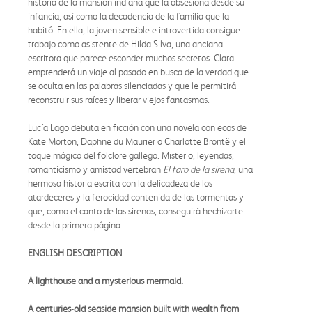
historia de la mansión indiana que la obsesiona desde su
infancia, así como la decadencia de la familia que la
habitó. En ella, la joven sensible e introvertida consigue
trabajo como asistente de Hilda Silva, una anciana
escritora que parece esconder muchos secretos. Clara
emprenderá un viaje al pasado en busca de la verdad que
se oculta en las palabras silenciadas y que le permitirá
reconstruir sus raíces y liberar viejos fantasmas.
Lucía Lago debuta en ficción con una novela con ecos de
Kate Morton, Daphne du Maurier o Charlotte Brontë y el
toque mágico del folclore gallego. Misterio, leyendas,
romanticismo y amistad vertebran
El faro de la sirena
, una
hermosa historia escrita con la delicadeza de los
atardeceres y la ferocidad contenida de las tormentas y
que, como el canto de las sirenas, conseguirá hechizarte
desde la primera página.
ENGLISH DESCRIPTION
A lighthouse and a mysterious mermaid.
A centuries-old seaside mansion built with wealth from