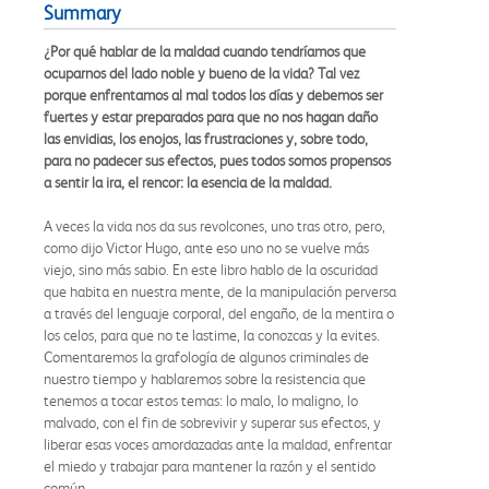
Summary
¿Por qué hablar de la maldad cuando tendríamos que
ocuparnos del lado noble y bueno de la vida? Tal vez
porque enfrentamos al mal todos los días y debemos ser
fuertes y estar preparados para que no nos hagan daño
las envidias, los enojos, las frustraciones y, sobre todo,
para no padecer sus efectos, pues todos somos propensos
a sentir la ira, el rencor: la esencia de la maldad.
A veces la vida nos da sus revolcones, uno tras otro, pero,
como dijo Victor Hugo, ante eso uno no se vuelve más
viejo, sino más sabio. En este libro hablo de la oscuridad
que habita en nuestra mente, de la manipulación perversa
a través del lenguaje corporal, del engaño, de la mentira o
los celos, para que no te lastime, la conozcas y la evites.
Comentaremos la grafología de algunos criminales de
nuestro tiempo y hablaremos sobre la resistencia que
tenemos a tocar estos temas: lo malo, lo maligno, lo
malvado, con el fin de sobrevivir y superar sus efectos, y
liberar esas voces amordazadas ante la maldad, enfrentar
el miedo y trabajar para mantener la razón y el sentido
común.