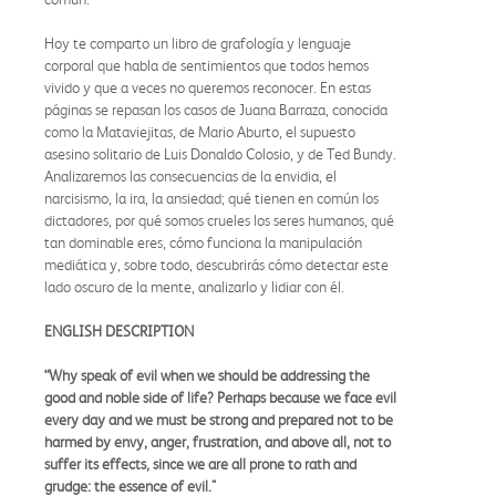
Hoy te comparto un libro de grafología y lenguaje
corporal que habla de sentimientos que todos hemos
vivido y que a veces no queremos reconocer. En estas
páginas se repasan los casos de Juana Barraza, conocida
como la Mataviejitas, de Mario Aburto, el supuesto
asesino solitario de Luis Donaldo Colosio, y de Ted Bundy.
Analizaremos las consecuencias de la envidia, el
narcisismo, la ira, la ansiedad; qué tienen en común los
dictadores, por qué somos crueles los seres humanos, qué
tan dominable eres, cómo funciona la manipulación
mediática y, sobre todo, descubrirás cómo detectar este
lado oscuro de la mente, analizarlo y lidiar con él.
ENGLISH DESCRIPTION
“Why speak of evil when we should be addressing the
good and noble side of life? Perhaps because we face evil
every day and we must be strong and prepared not to be
harmed by envy, anger, frustration, and above all, not to
suffer its effects, since we are all prone to rath and
grudge: the essence of evil."