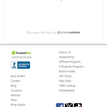
Reviews Verified by
About Us
Accessibility
Affiliate Program
Influencer Program
Brand Assets
Bulk Orders
Gift Cards
Careers
Help Desk
Blog
ISBN Lookup
Coupons
Marketplace
eWards
Press
Facebook
Twitter
TikTok
Price Match