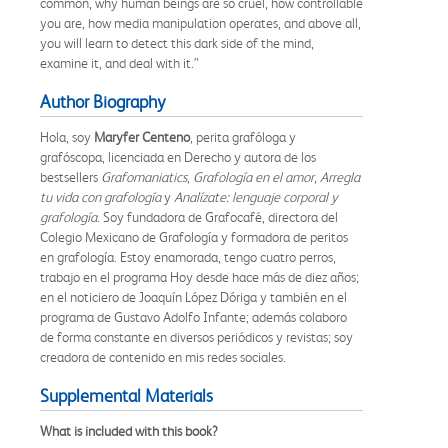
common, why human beings are so cruel, how controllable
you are, how media manipulation operates, and above all,
you will learn to detect this dark side of the mind,
examine it, and deal with it.”
Author Biography
Hola, soy
Maryfer Centeno
, perita grafóloga y
grafóscopa, licenciada en Derecho y autora de los
bestsellers
Grafomaniatics
,
Grafología en el amor
,
Arregla
tu vida con grafología
y
Analízate: lenguaje corporal y
grafología
. Soy fundadora de Grafocafé, directora del
Colegio Mexicano de Grafología y formadora de peritos
en grafología. Estoy enamorada, tengo cuatro perros,
trabajo en el programa Hoy desde hace más de diez años;
en el noticiero de Joaquín López Dóriga y también en el
programa de Gustavo Adolfo Infante; además colaboro
de forma constante en diversos periódicos y revistas; soy
creadora de contenido en mis redes sociales.
Supplemental Materials
What is included with this book?