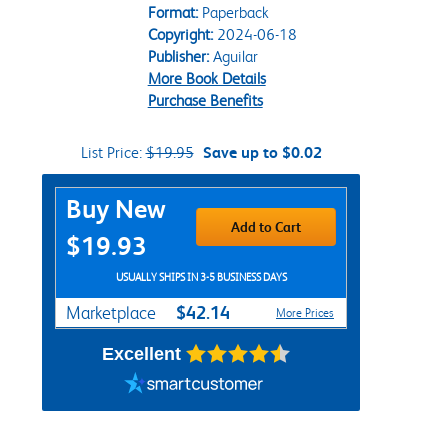
Format:
Paperback
Copyright:
2024-06-18
Publisher:
Aguilar
More Book Details
Purchase Benefits
List Price:
$19.95
Save up to $0.02
Purchase Options
Buy New
Add to Cart
$19.93
USUALLY SHIPS IN 3-5 BUSINESS DAYS
$42.14
Marketplace
More Prices
Excellent