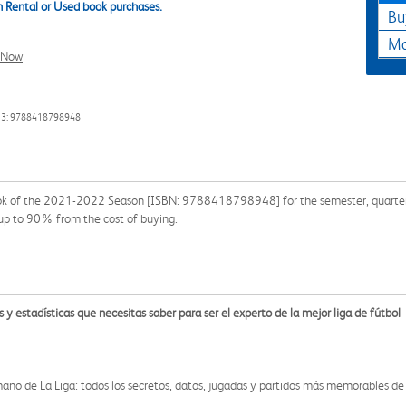
 Rental or Used book purchases.
Bu
Ma
l Now
13: 9788418798948
 Book of the 2021-2022 Season [ISBN: 9788418798948] for the semester, quarter, 
up to 90% from the cost of buying.
 estadísticas que necesitas saber para ser el experto de la mejor liga de fútbol
 mano de La Liga: todos los secretos, datos, jugadas y partidos más memorables 