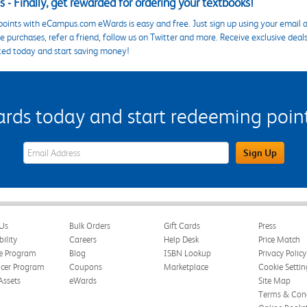
 - Finally, get rewarded for ordering your textbooks!
points with eCampus.com eWards is easy and free. Just sign up using your email a
 purchases, refer a friend, follow us on Twitter and more. Receive exclusive deal
ted today and start saving money!
s today and start redeeming points
eWards Sign Up Email Address Field
Sign Up
Us
Bulk Orders
Gift Cards
Press
bility
Careers
Help Desk
Price Match
te Program
Blog
ISBN Lookup
Privacy Policy
ncer Program
Coupons
Marketplace
Cookie Settin
Assets
eWards
Site Map
Terms & Cond