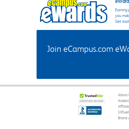
eWards
Earning 
you make
Get star
Join eCampus.com eWard
About 
Accessi
Affilia
Influe
Brand 