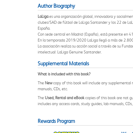
Author Biography
LaLiga
es una organización global, innovadora y socialment
clubes/SAD de fútbol de LaLiga Santander y los 22 de LaLi
España.
Con sede central en Madrid (España), está presente en 41
En la temporada 2019/2020 LaLiga llegó a más de 2.800 
La asociación realiza su acción social a través de su Fun
intelectual: LaLiga Genuine Santander.
Supplemental Materials
What is included with this book?
The
New
copy of this book will include any supplemental m
manuals, CDs, etc.
The
Used, Rental and eBook
copies of this book are not gu
includes any access cards, study guides, lab manuals, CDs,
Rewards Program