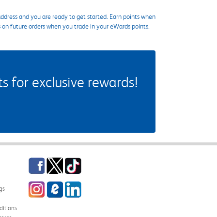
ddress and you are ready to get started. Earn points when
s on future orders when you trade in your eWards points.
 for exclusive rewards!
Facebook
Twitter
TikTok
Instagram
eCampus Blog
LinkedIn
gs
itions