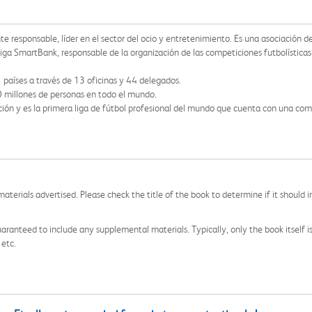
e responsable, líder en el sector del ocio y entretenimiento. Es una asociación de
ga SmartBank, responsable de la organización de las competiciones futbolísticas
 países a través de 13 oficinas y 44 delegados.
millones de personas en todo el mundo.
dación y es la primera liga de fútbol profesional del mundo que cuenta con una co
aterials advertised. Please check the title of the book to determine if it should i
aranteed to include any supplemental materials. Typically, only the book itself is in
 etc.