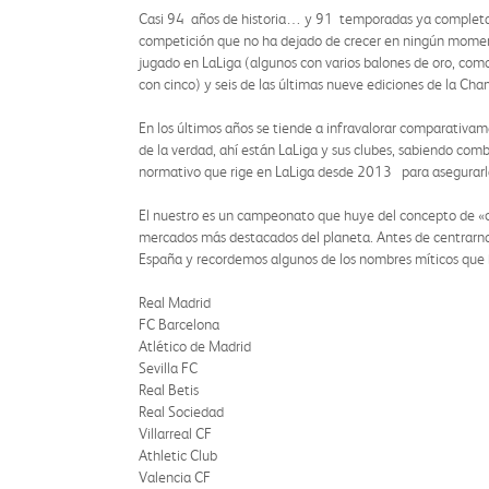
Casi 94 años de historia… y 91 temporadas ya completadas
competición que no ha dejado de crecer en ningún moment
jugado en LaLiga (algunos con varios balones de oro, como 
con cinco) y seis de las últimas nueve ediciones de la 
En los últimos años se tiende a infravalorar comparativam
de la verdad, ahí están LaLiga y sus clubes, sabiendo co
normativo que rige en LaLiga desde 2013 para asegurarla
El nuestro es un campeonato que huye del concepto de «clu
mercados más destacados del planeta. Antes de centrarn
España y recordemos algunos de los nombres míticos que h
Real Madrid
FC Barcelona
Atlético de Madrid
Sevilla FC
Real Betis
Real Sociedad
Villarreal CF
Athletic Club
Valencia CF