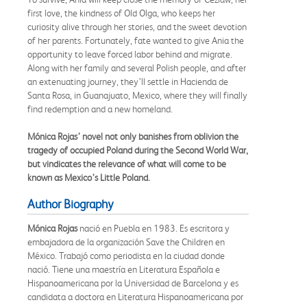
first love, the kindness of Old Olga, who keeps her
curiosity alive through her stories, and the sweet devotion
of her parents. Fortunately, fate wanted to give Ania the
opportunity to leave forced labor behind and migrate.
Along with her family and several Polish people, and after
an extenuating journey, they’ll settle in Hacienda de
Santa Rosa, in Guanajuato, Mexico, where they will finally
find redemption and a new homeland.
Mónica Rojas’ novel not only banishes from oblivion the
tragedy of occupied Poland during the Second World War,
but vindicates the relevance of what will come to be
known as Mexico’s Little Poland.
Author Biography
Mónica Rojas
nació en Puebla en 1983. Es escritora y
embajadora de la organización Save the Children en
México. Trabajó como periodista en la ciudad donde
nació. Tiene una maestría en Literatura Española e
Hispanoamericana por la Universidad de Barcelona y es
candidata a doctora en Literatura Hispanoamericana por