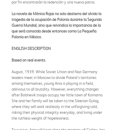
por fin encontrarán la redención y una nueva patria.
La novela de Mónica Rojas no solo destierra del olvido la
tragedia de la ocupación de Polonia durante la Segunda
Guerra Mundial, sino que reivindica la importancia de la
que será conocida desde entonces como La Pequeña
Polonia en México.
ENGLISH DESCRIPTION
Based on real events.
August, 1939. While Soviet Union and Nazi Germany
leaders meet in Moscow to divide Poland’s territories
among themselves, young Ania is playing in a field,
oblivious to all brutality. However, everything changes
after Bolshevik troops occupy her little town of Komarno.
She and her family will be taken to the Siberian Gulag,
where they will work restlessly in the unforgiving cold,
risking their physical integrity everyday, and living under
the ruthless weight of hopelessness.
To survive, Ania will keep close the memory of Cezlaw, her