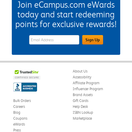
Join eCampus.com eWards
today and start redeeming
points for exclusive rewards!
eWards Sign Up Email Address Field
Sign Up
About Us
Accessibility
Affiliate Program
Influencer Program
Brand Assets
Bulk Orders
Gift Cards
Careers
Help Desk
Blog
ISBN Lookup
Coupons
Marketplace
eWards
Press