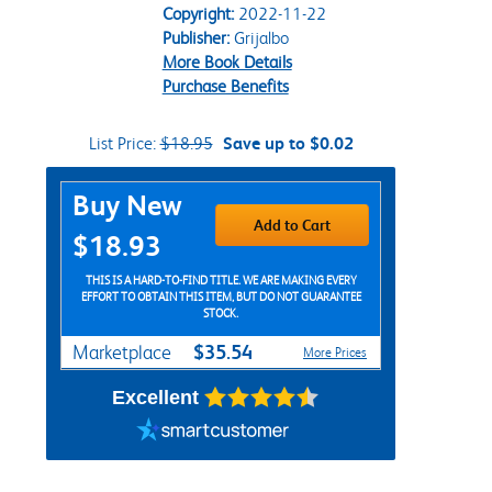
Copyright:
2022-11-22
Publisher:
Grijalbo
More Book Details
Purchase Benefits
List Price:
$18.95
Save up to $0.02
Purchase Options
Buy New
Add to Cart
$18.93
THIS IS A HARD-TO-FIND TITLE. WE ARE MAKING EVERY
EFFORT TO OBTAIN THIS ITEM, BUT DO NOT GUARANTEE
STOCK.
$35.54
Marketplace
More Prices
Excellent