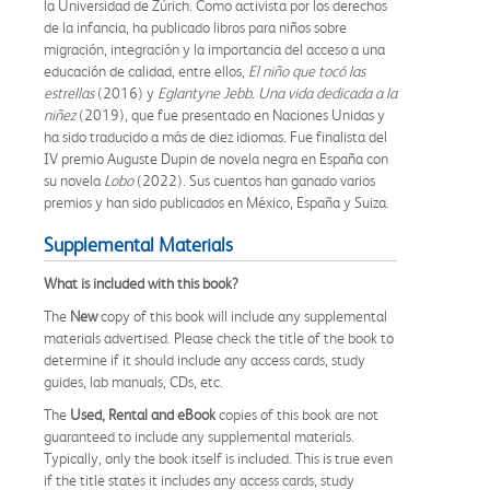
la Universidad de Zúrich. Como activista por los derechos
de la infancia, ha publicado libros para niños sobre
migración, integración y la importancia del acceso a una
educación de calidad, entre ellos,
El niño que tocó las
estrellas
(2016) y
Eglantyne Jebb. Una vida dedicada a la
niñez
(2019), que fue presentado en Naciones Unidas y
ha sido traducido a más de diez idiomas. Fue finalista del
IV premio Auguste Dupin de novela negra en España con
su novela
Lobo
(2022). Sus cuentos han ganado varios
premios y han sido publicados en México, España y Suiza.
Supplemental Materials
What is included with this book?
The
New
copy of this book will include any supplemental
materials advertised. Please check the title of the book to
determine if it should include any access cards, study
guides, lab manuals, CDs, etc.
The
Used, Rental and eBook
copies of this book are not
guaranteed to include any supplemental materials.
Typically, only the book itself is included. This is true even
if the title states it includes any access cards, study