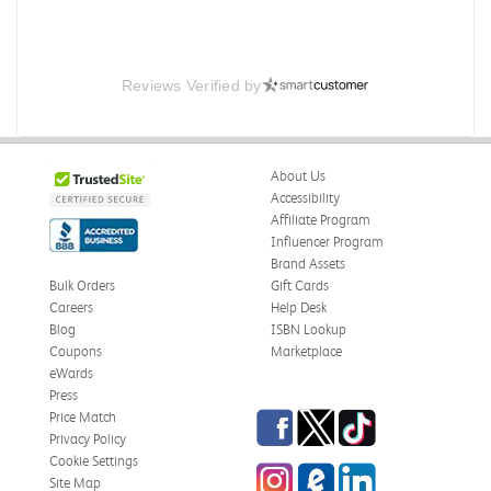
Reviews Verified by
About Us
Accessibility
Affiliate Program
Influencer Program
Brand Assets
Bulk Orders
Gift Cards
Careers
Help Desk
Blog
ISBN Lookup
Coupons
Marketplace
eWards
Press
Facebook
Twitter
TikTok
Price Match
Privacy Policy
Cookie Settings
Instagram
eCampus Blog
LinkedIn
Site Map