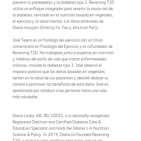
prevenir la prediabetes y la diabetes tipo 2. Reversing T2D
utiliza un enfoque integrador para revertir la causa raíz de
la diabetes, centrado en la nutrición basada en vegetales,
el ejercicio y la salud mental. Los libros anteriores de
Diana incluyen
Drinking for Two
y
Mocktail Party
.
José Tejero es un fisiólogo del ejercicio con un título
universitario en Fisiología del Ejercicio y es cofundador de
Reversing T2D. Ha trabajado junto a expertos en nutrición
y médicos del estilo de vida que tratan enfermedades
crónicas, incluida la diabetes tipo 2. José observó el
impacto positivo que las dietas basadas en vegetales
tenían en la salud de sus pacientes y decidió dedicar su
carrera a promover los beneficios de esta dieta. José es
apasionado por conducir a las personas hacia una vida
más saludable.
Diana Licalzi, MS, RD, CDCES, is a nationally-recognized
Registered Dietitian and Certified Diabetes Care &
Education Specialist and holds her Master's in Nutrition
Science & Policy. In 2019, Diana co-founded Reversing
T2D, a digital health platform that helps individuals