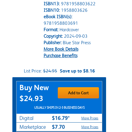
ISBN13:
9781958803622
ISBN10:
1958803626
eBook ISBN(s):
9781958803691
Format:
Hardcover
Copyright:
2024-09-03
Publisher:
Blue Star Press
More Book Details
Purchase Benefits
List Price:
$24.95
Save up to $8.16
Purchase Options
Buy New
Add to Cart
$24.93
USUALLY SHIPS IN 2-3 BUSINESS DAYS
$16.79*
Digital
More Prices
$7.70
Marketplace
More Prices