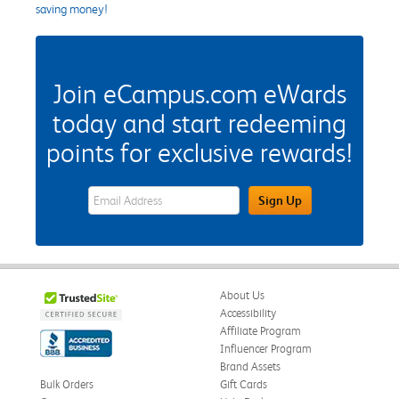
saving money!
Join eCampus.com eWards
today and start redeeming
points for exclusive rewards!
eWards Sign Up Email Address Field
Sign Up
About Us
Accessibility
Affiliate Program
Influencer Program
Brand Assets
Bulk Orders
Gift Cards