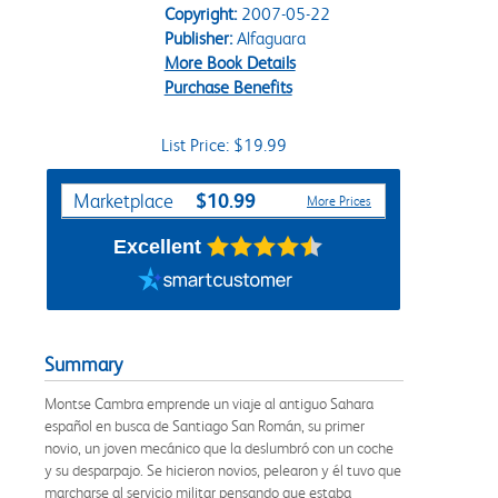
Copyright:
2007-05-22
Publisher:
Alfaguara
More Book Details
Purchase Benefits
List Price: $19.99
Purchase Options
$10.99
Marketplace
More Prices
Excellent
Summary
Montse Cambra emprende un viaje al antiguo Sahara
español en busca de Santiago San Román, su primer
novio, un joven mecánico que la deslumbró con un coche
y su desparpajo. Se hicieron novios, pelearon y él tuvo que
marcharse al servicio militar pensando que estaba