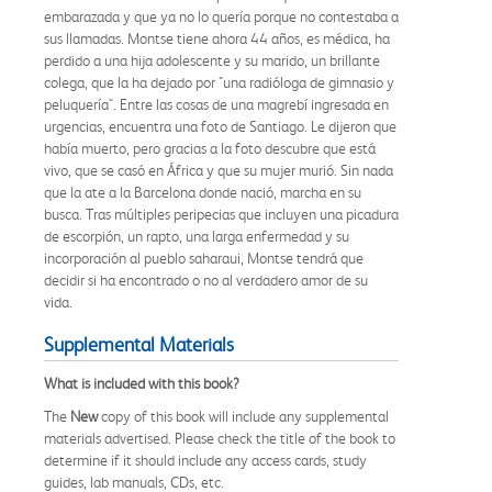
embarazada y que ya no lo quería porque no contestaba a
sus llamadas. Montse tiene ahora 44 años, es médica, ha
perdido a una hija adolescente y su marido, un brillante
colega, que la ha dejado por "una radióloga de gimnasio y
peluquería". Entre las cosas de una magrebí ingresada en
urgencias, encuentra una foto de Santiago. Le dijeron que
había muerto, pero gracias a la foto descubre que está
vivo, que se casó en África y que su mujer murió. Sin nada
que la ate a la Barcelona donde nació, marcha en su
busca. Tras múltiples peripecias que incluyen una picadura
de escorpión, un rapto, una larga enfermedad y su
incorporación al pueblo saharaui, Montse tendrá que
decidir si ha encontrado o no al verdadero amor de su
vida.
Supplemental Materials
What is included with this book?
The
New
copy of this book will include any supplemental
materials advertised. Please check the title of the book to
determine if it should include any access cards, study
guides, lab manuals, CDs, etc.