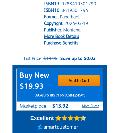
ISBN13:
9788419501790
ISBN10:
8419501794
Format:
Paperback
Copyright:
2024-03-19
Publisher:
Montena
More Book Details
Purchase Benefits
List Price:
$19.95
Save up to $0.02
Purchase Options
Buy New
Add to Cart
$19.93
USUALLY SHIPS IN 3-5 BUSINESS DAYS
$13.92
Marketplace
More Prices
Excellent