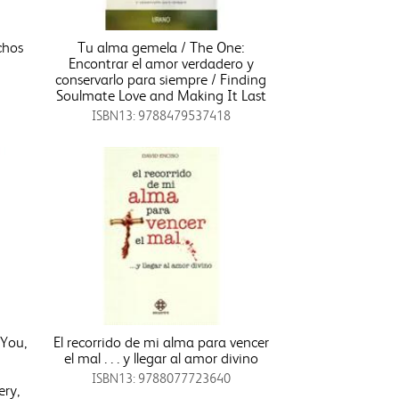
chos
Tu alma gemela / The One:
Encontrar el amor verdadero y
conservarlo para siempre / Finding
Soulmate Love and Making It Last
ISBN13: 9788479537418
 You,
El recorrido de mi alma para vencer
el mal . . . y llegar al amor divino
ISBN13: 9788077723640
ery,