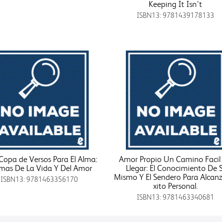
Keeping It Isn't
ISBN13: 9781439178133
opa de Versos Para El Alma:
Amor Propio Un Camino Facil
mas De La Vida Y Del Amor
Llegar: El Conocimiento De S
Mismo Y El Sendero Para Alcanz
ISBN13: 9781463356170
xito Personal.
ISBN13: 9781463340681