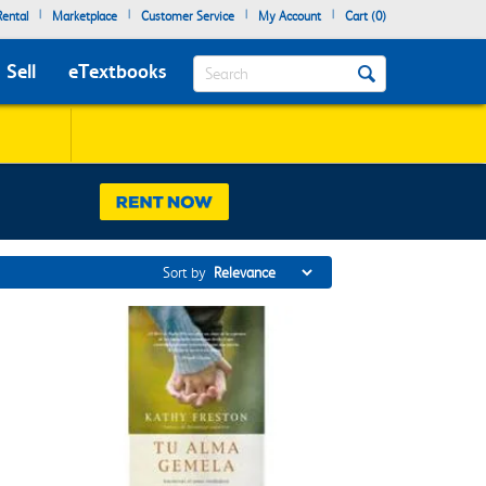
|
|
|
|
ental
Marketplace
Customer Service
My Account
Cart (
0
)
Search
Sell
eTextbooks
Sort by