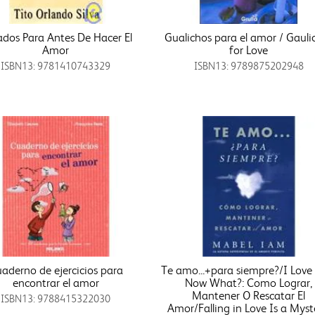
dos Para Antes De Hacer El
Gualichos para el amor / Gauli
Amor
for Love
ISBN13: 9781410743329
ISBN13: 9789875202948
aderno de ejercicios para
Te amo...+para siempre?/I Love
encontrar el amor
Now What?: Como Lograr,
Mantener O Rescatar El
ISBN13: 9788415322030
Amor/Falling in Love Is a Myst