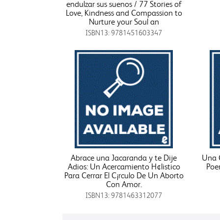
endulzar sus suenos / 77 Stories of
Love, Kindness and Compassion to
Nurture your Soul an
ISBN13: 9781451603347
Abrace una Jacaranda y te Dije
Una C
Adios: Un Acercamiento H¢listico
Poe
Para Cerrar El C¡rculo De Un Aborto
Con Amor.
ISBN13: 9781463312077