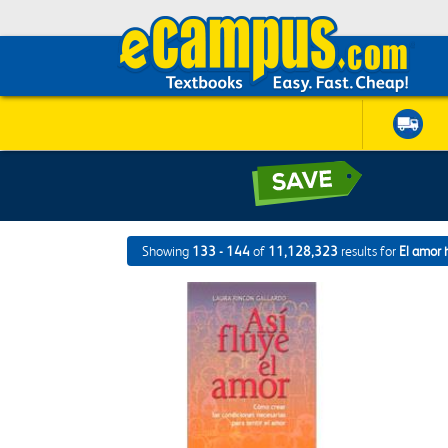
Showing
133 - 144
of
11,128,323
results for
El amor 