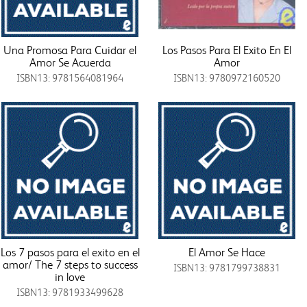
Una Promosa Para Cuidar el
Los Pasos Para El Exito En El
Amor Se Acuerda
Amor
ISBN13: 9781564081964
ISBN13: 9780972160520
Los 7 pasos para el exito en el
El Amor Se Hace
amor/ The 7 steps to success
ISBN13: 9781799738831
in love
ISBN13: 9781933499628