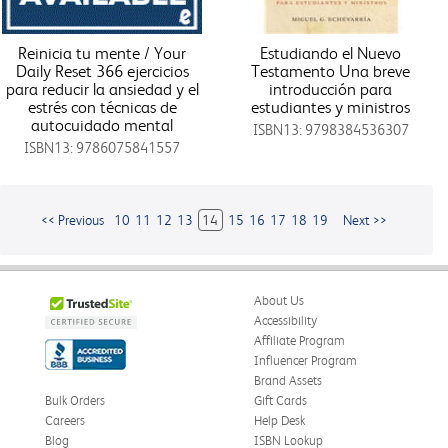
Reinicia tu mente / Your
Estudiando el Nuevo
Daily Reset 366 ejercicios
Testamento Una breve
para reducir la ansiedad y el
introducción para
estrés con técnicas de
estudiantes y ministros
autocuidado mental
ISBN13: 9798384536307
ISBN13: 9786075841557
<< Previous
10
11
12
13
14
15
16
17
18
19
Next >>
About Us
Accessibility
Affiliate Program
Influencer Program
Brand Assets
Bulk Orders
Gift Cards
Careers
Help Desk
Blog
ISBN Lookup