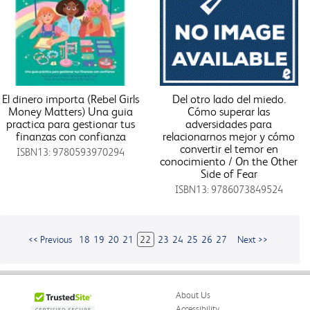
El dinero importa (Rebel Girls
Del otro lado del miedo.
Money Matters) Una guia
Cómo superar las
practica para gestionar tus
adversidades para
finanzas con confianza
relacionarnos mejor y cómo
convertir el temor en
ISBN13: 9780593970294
conocimiento / On the Other
Side of Fear
ISBN13: 9786073849524
<< Previous
18
19
20
21
22
23
24
25
26
27
Next >>
About Us
Accessibility