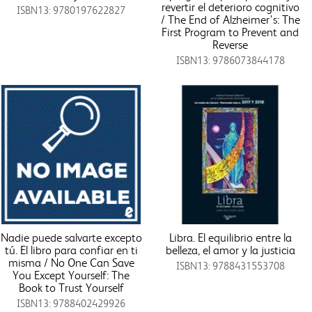
revertir el deterioro cognitivo
ISBN13: 9780197622827
/ The End of Alzheimer's: The
First Program to Prevent and
Reverse
ISBN13: 9786073844178
Nadie puede salvarte excepto
Libra. El equilibrio entre la
tú. El libro para confiar en ti
belleza, el amor y la justicia
misma / No One Can Save
ISBN13: 9788431553708
You Except Yourself: The
Book to Trust Yourself
ISBN13: 9788402429926