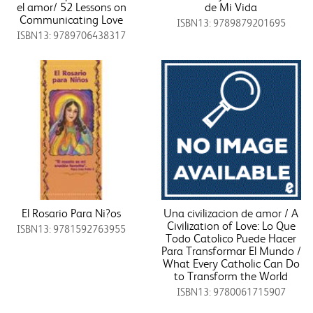
el amor/ 52 Lessons on
de Mi Vida
Communicating Love
ISBN13: 9789879201695
ISBN13: 9789706438317
El Rosario Para Ni?os
Una civilizacion de amor / A
Civilization of Love: Lo Que
ISBN13: 9781592763955
Todo Catolico Puede Hacer
Para Transformar El Mundo /
What Every Catholic Can Do
to Transform the World
ISBN13: 9780061715907