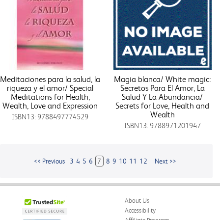
Meditaciones para la salud, la
Magia blanca/ White magic:
riqueza y el amor/ Special
Secretos Para El Amor, La
Meditations for Health,
Salud Y La Abundancia/
Wealth, Love and Expression
Secrets for Love, Health and
Wealth
ISBN13: 9788497774529
ISBN13: 9788971201947
<< Previous
3
4
5
6
7
8
9
10
11
12
Next >>
About Us
Accessibility