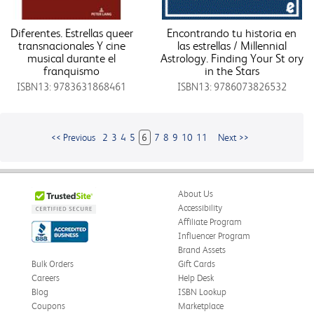
Diferentes. Estrellas queer
Encontrando tu historia en
transnacionales Y cine
las estrellas / Millennial
musical durante el
Astrology. Finding Your St ory
franquismo
in the Stars
ISBN13: 9783631868461
ISBN13: 9786073826532
<< Previous
2
3
4
5
6
7
8
9
10
11
Next >>
About Us
Accessibility
Affiliate Program
Influencer Program
Brand Assets
Bulk Orders
Gift Cards
Careers
Help Desk
Blog
ISBN Lookup
Coupons
Marketplace