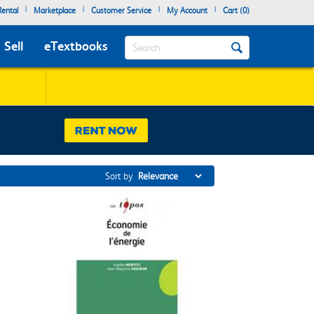
|
|
|
|
ental
Marketplace
Customer Service
My Account
Cart (
0
)
Search
Sell
eTextbooks
Sort by