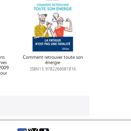
ons
Comment retrouver toute son
rves
énergie
 2009
ISBN13: 9782268081816
pour
Facebook
Twitter
TikTok