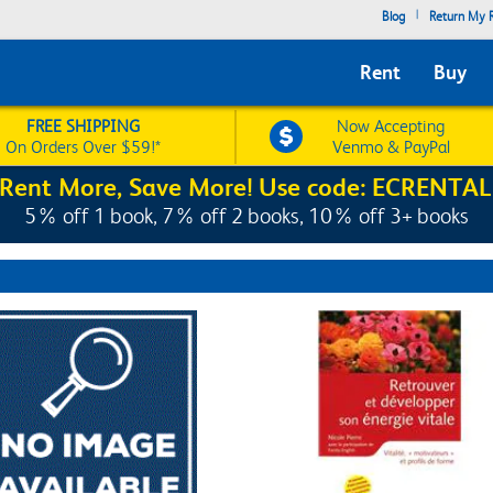
|
Blog
Return My R
Rent
Buy
FREE SHIPPING
Now Accepting
On Orders Over $59!*
Venmo & PayPal
Rent More, Save More! Use code: ECRENTAL
5% off 1 book, 7% off 2 books, 10% off 3+ books