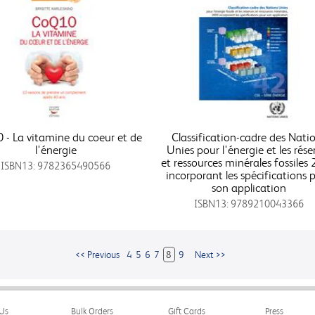
- La vitamine du coeur et de
Classification-cadre des Nati
l'énergie
Unies pour l'énergie et les rése
et ressources minérales fossiles
ISBN13: 9782365490566
incorporant les spécifications 
son application
ISBN13: 9789210043366
<< Previous
4
5
6
7
8
9
Next >>
Us
Bulk Orders
Gift Cards
Press