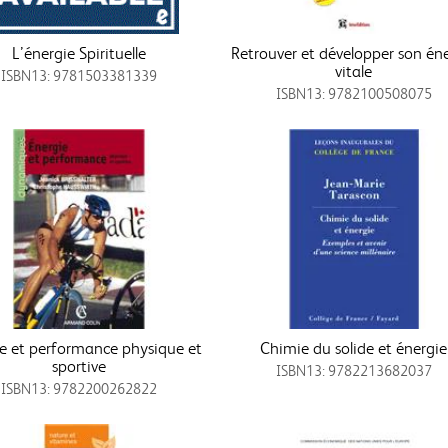
L’énergie Spirituelle
Retrouver et développer son én
vitale
ISBN13: 9781503381339
ISBN13: 9782100508075
e et performance physique et
Chimie du solide et énergie
sportive
ISBN13: 9782213682037
ISBN13: 9782200262822