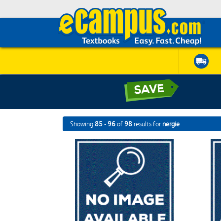
Showing
85 - 96
of
98
results for
nergie