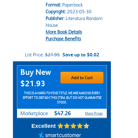
Format:
Paperback
Copyright:
2023-05-30
Publisher:
Literatura Random
House
More Book Details
Purchase Benefits
List Price:
$21.95
Save up to $0.02
Purchase Options
Buy New
Add to Cart
$21.93
THIS IS A HARD-TO-FIND TITLE. WE ARE MAKING EVERY
EFFORT TO OBTAIN THIS ITEM, BUT DO NOT GUARANTEE
STOCK.
$47.26
Marketplace
More Prices
Excellent