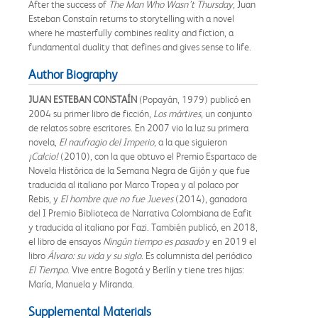
After the success of
The Man Who Wasn’t Thursday
, Juan
Esteban Constaín returns to storytelling with a novel
where he masterfully combines reality and fiction, a
fundamental duality that defines and gives sense to life.
Author Biography
JUAN ESTEBAN CONSTAÍN
(Popayán, 1979) publicó en
2004 su primer libro de ficción,
Los mártires
, un conjunto
de relatos sobre escritores. En 2007 vio la luz su primera
novela,
El naufragio del Imperio
, a la que siguieron
¡Calcio!
(2010), con la que obtuvo el Premio Espartaco de
Novela Histórica de la Semana Negra de Gijón y que fue
traducida al italiano por Marco Tropea y al polaco por
Rebis, y
El hombre que no fue Jueves
(2014), ganadora
del I Premio Biblioteca de Narrativa Colombiana de Eafit
y traducida al italiano por Fazi. También publicó, en 2018,
el libro de ensayos
Ningún tiempo es pasado
y en 2019 el
libro
Álvaro: su vida y su siglo
. Es columnista del periódico
El Tiempo
. Vive entre Bogotá y Berlín y tiene tres hijas:
María, Manuela y Miranda.
Supplemental Materials