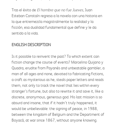
Tras el éxito de
El hombre que no fue Jueves
, Juan
Esteban Constaín regresa a la novela con una historia en
la que entremezcla magistralmente la realidad y la
ficción, esa dualidad fundamental que define y le da
sentido a la vida.
ENGLISH DESCRIPTION
Is it possible to reinvent the past? To which extent can
fiction change the course of events? Marcelino Quijano y
Quadra, erudite from Payanés and unbeatable gambler, a
man of all ages and none, devoted to fabricating fictions,
a craft as mysterious as he, steals paper letters and reads
them, not only to track the novel that lies within every
stranger’s fortune, but also to rewrite it and save it, like a
discrete, anonymous, generous god. His last mission is so
absurd and insane, that if it hadn’t truly happened, it
would be unbelievable: the signing of peace, in 1988,
between the kingdom of Belgium and the Department of
Boyacá, at war since 1867, without anyone knowing.