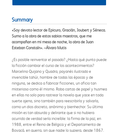
Summary
«Soy devoto lector de Epicuro, Gracián, Joubert y Séneca.
Sumo a la obra de estos sabios maestros, que me
acompañan en mi mesa de noche, la obra de Juan
Esteban Constaín». –Álvaro Mutis
¿Es posible reinventar el pasado? ¿Hasta qué punto puede
la ficción cambiar el curso de los acontecimientos?
Marcelino Quijano y Quadra, payanés ilustrado e
invencible tahúr, hombre de todas las épocas y de
ninguna, se dedica a fabricar ficciones, un oficio tan
misterioso como él mismo. Roba cartas de papel y husmea
en ellas no solo para rastrear la novela que yace en toda
suerte ajena, sino también para reescribirla y salvarla,
como un dios discreto, anónimo y bienhechor. Su última
misión es tan absurda y delirante que si no hubiera
ocurrido de verdad sería increíble: la firma de la paz, en
1988, entre el Reino de Bélgica y el Departamento de
Boyacá, en guerra, sin que nadie lo supiera, desde 1867.