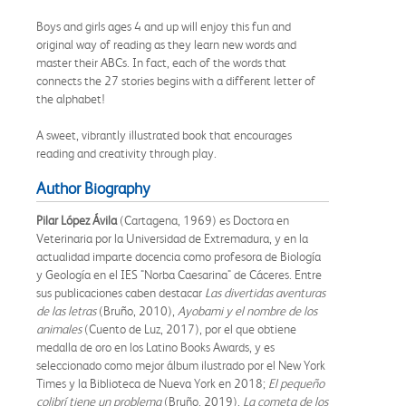
Boys and girls ages 4 and up will enjoy this fun and
original way of reading as they learn new words and
master their ABCs. In fact, each of the words that
connects the 27 stories begins with a different letter of
the alphabet!
A sweet, vibrantly illustrated book that encourages
reading and creativity through play.
Author Biography
Pilar López Ávila
(Cartagena, 1969) es Doctora en
Veterinaria por la Universidad de Extremadura, y en la
actualidad imparte docencia como profesora de Biología
y Geología en el IES "Norba Caesarina" de Cáceres. Entre
sus publicaciones caben destacar
Las divertidas aventuras
de las letras
(Bruño, 2010),
Ayobami y el nombre de los
animales
(Cuento de Luz, 2017), por el que obtiene
medalla de oro en los Latino Books Awards, y es
seleccionado como mejor álbum ilustrado por el New York
Times y la Biblioteca de Nueva York en 2018;
El pequeño
colibrí tiene un problema
(Bruño, 2019),
La cometa de los