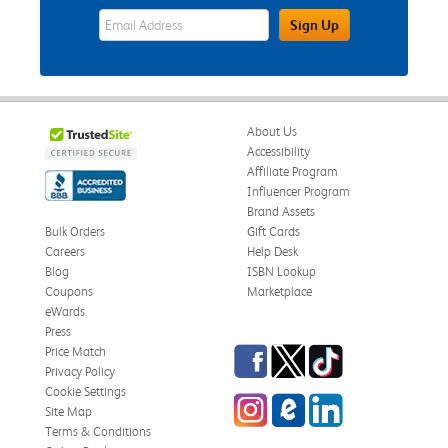
eWards Sign Up Email Address Field
Sign Up
About Us
Accessibility
Affiliate Program
Influencer Program
Brand Assets
Bulk Orders
Gift Cards
Careers
Help Desk
Blog
ISBN Lookup
Coupons
Marketplace
eWards
Press
Facebook
Twitter
TikTok
Price Match
Privacy Policy
Cookie Settings
Instagram
eCampus Blog
LinkedIn
Site Map
Terms & Conditions