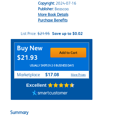
Copyright:
2024-07-16
Publisher:
Beascoa
More Book Details
Purchase Benefits
List Price:
$21.95
Save up to $0.02
Purchase Options
Buy New
Add to Cart
$21.93
USUALLY SHIPS IN 2-3 BUSINESS DAYS
$17.08
Marketplace
More Prices
Excellent
Summary