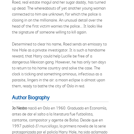
Roed, real estate mogul and her sugar daddy, has turned
up dead. The whereabouts of yet another young woman
connected to him are unknown, for which the police is
closing in on the millionaire. An unusual detail over the
head of the first victim worries the police... It looks like
the signature of someone willing to kill again.
Determined to clear his name, Roed sends an emissary to
hire Hole as a private investigator. It is such a handsome
reward, that Harry could help Lucille be free of a
dangerous Mexican gang. However, he has only ten days
to return to his home country and solve the case. The
clock is ticking and something ominous, infectious as a
parasite, lingers in the air: a moon eclipse is almost upon
them, ready to bathe the city of Oslo in red.
Author Biography
Jo Nesbo
nació en Oslo en 1960. Graduado en Economía,
antes de dar el salto a la literatura fue futbolista,
cantante, compositor y agente de Bolsa. Desde que en
1997 publicó
El murciélago
, la primera novela de la serie
protagonizada por el policía Harry Hole, ha sido aclamado