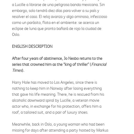
a Lucille a librarse de una peligrosa banda mexicana. Sin
embargo, solo tendrá diez días para volver a su país y
resolver el caso. El reloj avanza y algo ominoso, infeccioso
como un parásito, flota en el ambiente: se acerca un
eclipse de luna que pronto bañará de rojo la ciudad de
Oslo.
ENGLISH DESCRIPTION
After four years of abstinence, Jo Nesbo returns to the
series that crowned him as the “king of thriller” (
Financial
Times
).
Harry Hole has moved to Los Angeles, since there is
nothing to keep him in Norway after losing everything
that gave his life meaning. There, he is rescued from his
alcoholic downward spiral by Lucille, a veteran movie
actor who, in exchange for his protection, offers him a
roof, a tailored suit, and a pair of luxury shoes.
Meanwhile, back in Oslo, a young woman who had been
missing for days after attending a party hosted by Markus