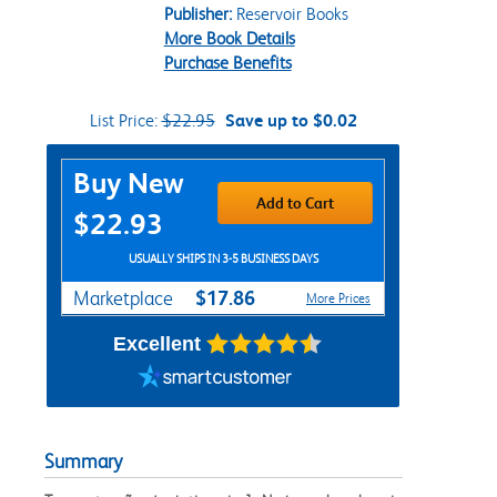
Publisher:
Reservoir Books
More Book Details
Purchase Benefits
List Price:
$22.95
Save up to $0.02
Purchase Options
Buy New
Add to Cart
$22.93
USUALLY SHIPS IN 3-5 BUSINESS DAYS
$17.86
Marketplace
More Prices
Excellent
Summary