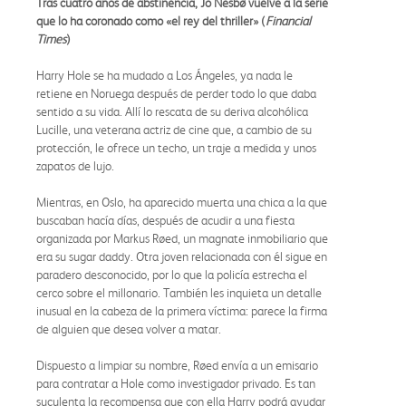
Tras cuatro años de abstinencia, Jo Nesbø vuelve a la serie
que lo ha coronado como «el rey del thriller» (
Financial
Times
)
Harry Hole se ha mudado a Los Ángeles, ya nada le
retiene en Noruega después de perder todo lo que daba
sentido a su vida. Allí lo rescata de su deriva alcohólica
Lucille, una veterana actriz de cine que, a cambio de su
protección, le ofrece un techo, un traje a medida y unos
zapatos de lujo.
Mientras, en Oslo, ha aparecido muerta una chica a la que
buscaban hacía días, después de acudir a una fiesta
organizada por Markus Røed, un magnate inmobiliario que
era su sugar daddy. Otra joven relacionada con él sigue en
paradero desconocido, por lo que la policía estrecha el
cerco sobre el millonario. También les inquieta un detalle
inusual en la cabeza de la primera víctima: parece la firma
de alguien que desea volver a matar.
Dispuesto a limpiar su nombre, Røed envía a un emisario
para contratar a Hole como investigador privado. Es tan
suculenta la recompensa que con ella Harry podrá ayudar