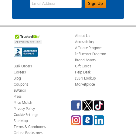
eWards Sign Up Email Address Field
Sign Up
About Us
Accessibility
Affiliate Program
Influencer Program
Brand Assets
Bulk Orders
Gift Cards
Careers
Help Desk
Blog
ISBN Lookup
Coupons
Marketplace
eWards
Press
Facebook
Twitter
TikTok
Price Match
Privacy Policy
Cookie Settings
Instagram
eCampus Blog
LinkedIn
Site Map
Terms & Conditions
Online Bookstores