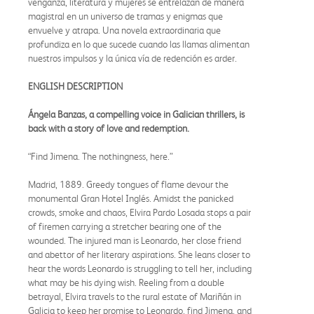
venganza, literatura y mujeres se entrelazan de manera
magistral en un universo de tramas y enigmas que
envuelve y atrapa. Una novela extraordinaria que
profundiza en lo que sucede cuando las llamas alimentan
nuestros impulsos y la única vía de redención es arder.
ENGLISH DESCRIPTION
Ángela Banzas, a compelling voice in Galician thrillers, is
back with a story of love and redemption.
“Find Jimena. The nothingness, here.”
Madrid, 1889. Greedy tongues of flame devour the
monumental Gran Hotel Inglés. Amidst the panicked
crowds, smoke and chaos, Elvira Pardo Losada stops a pair
of firemen carrying a stretcher bearing one of the
wounded. The injured man is Leonardo, her close friend
and abettor of her literary aspirations. She leans closer to
hear the words Leonardo is struggling to tell her, including
what may be his dying wish. Reeling from a double
betrayal, Elvira travels to the rural estate of Mariñán in
Galicia to keep her promise to Leonardo, find Jimena, and