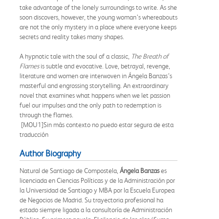
take advantage of the lonely surroundings to write. As she
soon discovers, however, the young woman’s whereabouts
are not the only mystery in a place where everyone keeps
secrets and reality takes many shapes.
A hypnotic tale with the soul of a classic,
The Breath of
Flames
is subtle and evocative. Love, betrayal, revenge,
literature and women are interwoven in Ángela Banzas’s
masterful and engrossing storytelling. An extraordinary
novel that examines what happens when we let passion
fuel our impulses and the only path to redemption is
through the flames.
[MOU1]Sin más contexto no puedo estar segura de esta
traducción
Author Biography
Natural de Santiago de Compostela,
Ángela Banzas
es
licenciada en Ciencias Políticas y de la Administración por
la Universidad de Santiago y MBA por la Escuela Europea
de Negocios de Madrid. Su trayectoria profesional ha
estado siempre ligada a la consultoría de Administración