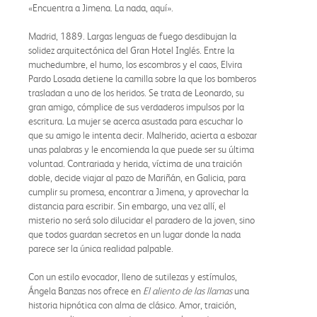
«Encuentra a Jimena. La nada, aquí».
Madrid, 1889. Largas lenguas de fuego desdibujan la
solidez arquitectónica del Gran Hotel Inglés. Entre la
muchedumbre, el humo, los escombros y el caos, Elvira
Pardo Losada detiene la camilla sobre la que los bomberos
trasladan a uno de los heridos. Se trata de Leonardo, su
gran amigo, cómplice de sus verdaderos impulsos por la
escritura. La mujer se acerca asustada para escuchar lo
que su amigo le intenta decir. Malherido, acierta a esbozar
unas palabras y le encomienda la que puede ser su última
voluntad. Contrariada y herida, víctima de una traición
doble, decide viajar al pazo de Mariñán, en Galicia, para
cumplir su promesa, encontrar a Jimena, y aprovechar la
distancia para escribir. Sin embargo, una vez allí, el
misterio no será solo dilucidar el paradero de la joven, sino
que todos guardan secretos en un lugar donde la nada
parece ser la única realidad palpable.
Con un estilo evocador, lleno de sutilezas y estímulos,
Ángela Banzas nos ofrece en
El aliento de las llamas
una
historia hipnótica con alma de clásico. Amor, traición,