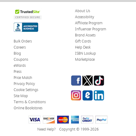
About Us
Accessibility
Affiliate Program
Influencer Program
Brand Assets
Bulk Orders
Gift Cards
Careers
Help Desk
Blog
ISBN Lookup
Coupons
Marketplace
eWards
Press
Facebook
Twitter
TikTok
Price Match
Privacy Policy
Cookie Settings
Instagram
eCampus Blog
LinkedIn
Site Map
Terms & Conditions
Online Bookstores
Need Help?
Copyright © 1999-2026