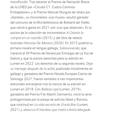
microficción. Tras obtener el Premio de Narración Breve
de la UNED por «Circular C1: Cuatro Caminos-
Embajadores» y el Premio Manuel Murguía de relato por
«Xanelas», su microrrelato «Las musas» resultó ganador
del concurso de la Microbiblioteca de Barberà del Vallès,
que volvió a ganar en 2021 con «Los que observan». Es la
autora de la colección de microrrelatos
A Celeste la
compré en un rastrillo
(2015) y del libro de relatos
ilustrado
Historias De Mentes
(2020). En 2015 publicó su
primera novela en lengua gallega,
Sobreviviendo
, que
mereció el XV Premio de Novela por Entregas de La Voz de
Galicia y que la autora reescribió para su edición en
Lumen en 2022. Los derechos de su segunda novela,
Deje
su mensaje después de la señal
, publicada inicialmente en
gallego y ganadora del Premio Novela Europea Casino de
Santiago 2021, fueron vendidos a tres importantes
editoriales extranjeras tras la noticia de su edición en
Lumen en 2018. Con
Belleza roja
(Lumen, 2019),
ganadora del Premio Frei Martín Sarmiento, inició la serie
protagonizada por la pareja de policías Abad y Barroso,
que continuó en
La vida secreta de Úrsula Bas
(Lumen,
2021) y
ahora en El hombre que mató a Antía Morgade
.