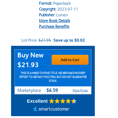
Format:
Paperback
Copyright:
2023-07-11
Publisher:
Lumen
More Book Details
Purchase Benefits
List Price:
$21.95
Save up to $0.02
Purchase Options
Buy New
Add to Cart
$21.93
THIS IS A HARD-TO-FIND TITLE. WE ARE MAKING EVERY
EFFORT TO OBTAIN THIS ITEM, BUT DO NOT GUARANTEE
STOCK.
$6.59
Marketplace
More Prices
Excellent