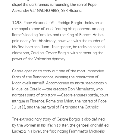
dispel the dark rumors surrounding the son of Pope
Alexander VI.” NACHO ARES, SER Historia
1498. Pope Alexander VI –Rodrigo Borgia– holds on to
the papal throne after defeating his opponents among
Rome’s leading families and the King of France. He has
paid dearly for this victory, however, with the murder of
his first-born son, Juan. In response, he tasks his second
eldest son, Cardinal Cesare Borgia, with cementing the
power of the Valencian dynasty.
Cesare goes on to carry out one of the most impressive
feats of the Renaissance, winning the admiration of
Machiavelli himself. Accompanied by his trusted assassin,
Miguel de Corella —the dreaded Don Micheletto, who
narrates parts of this story —Cesare endures battle, court
intrigue in Florence, Rome and Milan, the hatred of Pope
Julius II, and the betrayal of Ferdinand the Catholic.
The extraordinary story of Cesare Borgia is also defined
by the women in his life: his sister, the genteel and vilified
Lucrezia; his lover, the fascinating Fiammetta Michaelis;