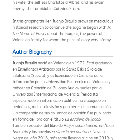
his wife, the selfless Charlotte d’Albret; and his sworn
enemy, the formidable Caterina Sforza.
In this gripping thriller, Juanjo Braulio draws on meticulous
historical research to continue the saga he began with
In
the Name of Power
about the Borgias, the powerful
Valencian family for whom the price of glory was infamy.
Author Biography
Juanjo Braulio
nació en Valencia en 1972. Está graduado
en Enseñanzas Artísticas por la Sankt Eskils Skola de
Eskilstuna (Suecia), y es licenciado en Ciencias de la
Información por la Universidad Politécnica de Valencia y
máster en Creación de Guiones Audiovisuales por la
Universidad Internacional de Valencia. Periodista
especializado en información política, ha trabajado en
periódicos, radio, televisión y gabinetes de comunicación.
Un compendio de sus columnas de opinión fue publicado
en forma de libro con el título
La escalera de Jacob
.
También es autor del libro de V
iajes sobre Suecia; En Ítaca
hace frío
y las novelas E
l silencio del pantano -
Novela
Negra del año 2016, más tarde llevada al cine en 2019- y