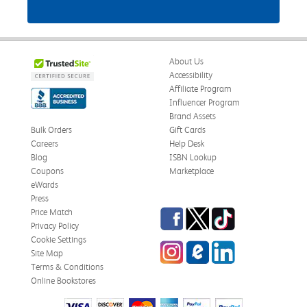
About Us
Accessibility
Affiliate Program
Influencer Program
Brand Assets
Bulk Orders
Gift Cards
Careers
Help Desk
Blog
ISBN Lookup
Coupons
Marketplace
eWards
Press
Facebook
Twitter
TikTok
Price Match
Privacy Policy
Cookie Settings
Instagram
eCampus Blog
LinkedIn
Site Map
Terms & Conditions
Online Bookstores