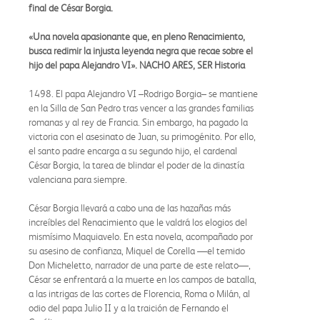
final de César Borgia.
«Una novela apasionante que, en pleno Renacimiento,
busca redimir la injusta leyenda negra que recae sobre el
hijo del papa Alejandro VI». NACHO ARES, SER Historia
1498. El papa Alejandro VI –Rodrigo Borgia– se mantiene
en la Silla de San Pedro tras vencer a las grandes familias
romanas y al rey de Francia. Sin embargo, ha pagado la
victoria con el asesinato de Juan, su primogénito. Por ello,
el santo padre encarga a su segundo hijo, el cardenal
César Borgia, la tarea de blindar el poder de la dinastía
valenciana para siempre.
César Borgia llevará a cabo una de las hazañas más
increíbles del Renacimiento que le valdrá los elogios del
mismísimo Maquiavelo. En esta novela, acompañado por
su asesino de confianza, Miquel de Corella —el temido
Don Micheletto, narrador de una parte de este relato—,
César se enfrentará a la muerte en los campos de batalla,
a las intrigas de las cortes de Florencia, Roma o Milán, al
odio del papa Julio II y a la traición de Fernando el