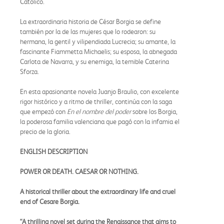
Católico.
La extraordinaria historia de César Borgia se define
también por la de las mujeres que lo rodearon: su
hermana, la gentil y vilipendiada Lucrecia; su amante, la
fascinante Fiammetta Michaelis; su esposa, la abnegada
Carlota de Navarra, y su enemiga, la temible Caterina
Sforza.
En esta apasionante novela Juanjo Braulio, con excelente
rigor histórico y a ritmo de thriller, continúa con la saga
que empezó con
En el nombre del poder
sobre los Borgia,
la poderosa familia valenciana que pagó con la infamia el
precio de la gloria.
ENGLISH DESCRIPTION
POWER OR DEATH. CAESAR OR NOTHING.
A historical thriller about the extraordinary life and cruel
end of Cesare Borgia.
“A thrilling novel set during the Renaissance that aims to