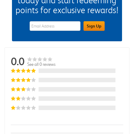
today and start redeeming
points for exclusive rewards!
eWards Sign Up Email Address Field
Sign Up
0.0
See all 0 reviews