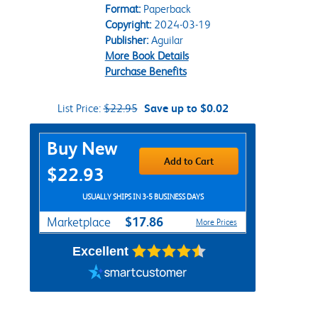
Format:
Paperback
Copyright:
2024-03-19
Publisher:
Aguilar
More Book Details
Purchase Benefits
List Price:
$22.95
Save up to $0.02
Purchase Options
Buy New
Add to Cart
$22.93
USUALLY SHIPS IN 3-5 BUSINESS DAYS
$17.86
Marketplace
More Prices
Excellent