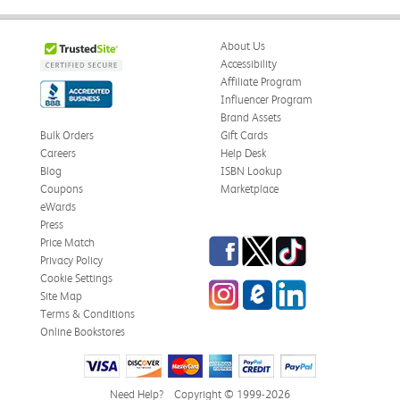
About Us
Accessibility
Affiliate Program
Influencer Program
Brand Assets
Bulk Orders
Gift Cards
Careers
Help Desk
Blog
ISBN Lookup
Coupons
Marketplace
eWards
Press
Facebook
Twitter
TikTok
Price Match
Privacy Policy
Cookie Settings
Instagram
eCampus Blog
LinkedIn
Site Map
Terms & Conditions
Online Bookstores
Need Help?
Copyright © 1999-2026