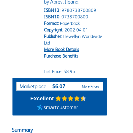
by Abrev, Ileana
ISBN13:
9780738700809
ISBN10:
0738700800
Format:
Paperback
Copyright:
2002-04-01
Publisher:
Llewellyn Worldwide
Ltd
More Book Details
Purchase Benefits
List Price: $8.95
Purchase Options
$6.07
Marketplace
More Prices
Excellent
Summary